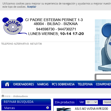
Utilizamos cookies para mejorar su experiencia de navegación y ayudarnos a mejorar nuestro
este tipo de cookies.
Aceptar
T
ELEFONO ALTERNATIVO: 687431736
ORDENADORES
MARCAS
PC'S SOBREMESA
TELEFONIA
COMPONE
Ordenadores
Inicio
>
REFINAR BÚSQUEDA
Ver:
354 productos
Marcas
ASUS AIO V470VA-WPE0200