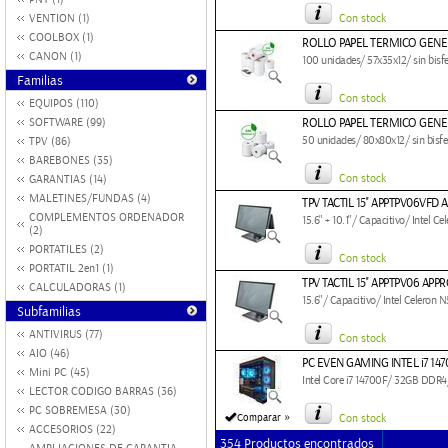
VENTION (1)
Con stock
COOLBOX (1)
ROLLO PAPEL TERMICO GENE
CANON (1)
100 unidades/ 57x35x12/ sin bisf
Familias
Con stock
EQUIPOS (110)
SOFTWARE (99)
ROLLO PAPEL TERMICO GEN
50 unidades/ 80x80x12/ sin bisfe
TPV (86)
BAREBONES (35)
Con stock
GARANTIAS (14)
MALETINES/FUNDAS (4)
TPV TACTIL 15'' APPTPV06VFD
COMPLEMENTOS ORDENADOR
15.6" + 10.1"/ Capacitivo/ Intel
(2)
PORTATILES (2)
Con stock
PORTATIL 2en1 (1)
TPV TACTIL 15'' APPTPV06 APP
CALCULADORAS (1)
15.6"/ Capacitivo/ Intel Celero
Subfamilias
ANTIVIRUS (77)
Con stock
AIO (46)
PC EVEN GAMING INTEL i7 147
Mini PC (45)
Intel Core i7 14700F/ 32GB DDR
LECTOR CODIGO BARRAS (36)
PC SOBREMESA (30)
»
Comparar
Con stock
ACCESORIOS (22)
354 Productos encontrados