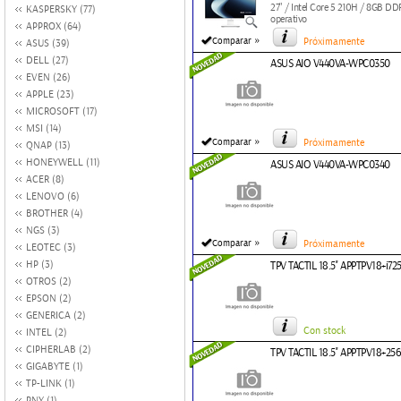
27" / Intel Core 5 210H / 8GB 
KASPERSKY (77)
operativo
APPROX (64)
»
Comparar
Próximamente
ASUS (39)
DELL (27)
ASUS AIO V440VA-WPC0350
EVEN (26)
APPLE (23)
MICROSOFT (17)
MSI (14)
»
Comparar
Próximamente
QNAP (13)
HONEYWELL (11)
ASUS AIO V440VA-WPC0340
ACER (8)
LENOVO (6)
BROTHER (4)
NGS (3)
»
Comparar
Próximamente
LEOTEC (3)
HP (3)
TPV TACTIL 18.5'' APPTPV18+i7
OTROS (2)
EPSON (2)
GENERICA (2)
Con stock
INTEL (2)
CIPHERLAB (2)
TPV TACTIL 18.5'' APPTPV18+2
GIGABYTE (1)
TP-LINK (1)
PNY (1)