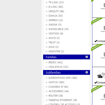
TP-LINK (211)
D-LINK (183)
UBIQUITI (96)
DAHUA (30)
APPROX (22)
XIAOMI (11)
NANOCABLE (10)
VENTION (8)
ANVIZ (5)
Compar
TRUST (4)
ASUS (2)
AIGOSTAR (2)
Familias
REDES (462)
VIGILANCIA (122)
Subfamilias
DISPOSITIVOS WIFI (180)
SWITCH (180)
Compar
CAMARAS IP (94)
ACCESORIOS (46)
ROUTER (38)
TARJETAS ETHERNET (19)
CONTROL DE ACCESOS (11)