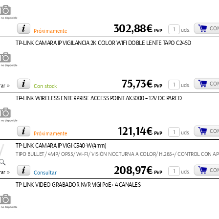
302,88€
CO
uds.
PVP
Próximamente
TP-LINK CAMARA IP VIGILANCIA 2K COLOR WIFI DOBLE LENTE TAPO C245D
75,73€
CO
»
uds.
PVP
ar
Con stock
TP-LINK WIRELESS ENTERPRISE ACCESS POINT AX3000 + 12V DC PARED
121,14€
CO
uds.
PVP
Próximamente
TP-LINK CAMARA IP VIGI C340-W(4mm)
TIPO BULLET/ 4MP/ OP55/ WI-FI/ VISIÓN NOCTURNA A COLOR/ H.265+/ CONTROL CON APP
208,97€
CO
»
uds.
PVP
ar
Consultar
TP-LINK VIDEO GRABADOR NVR VIGI PoE+ 4 CANALES