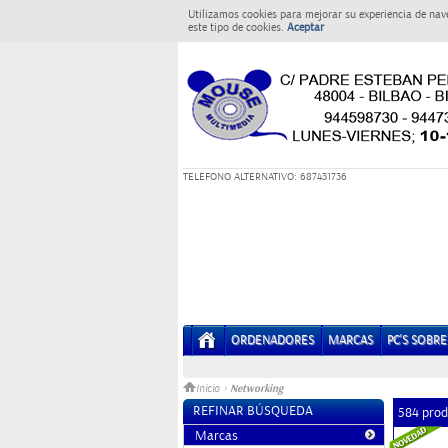
Utilizamos cookies para mejorar su experiencia de nav
este tipo de cookies.
Aceptar
T
ELEFONO ALTERNATIVO: 687431736
ORDENADORES
MARCAS
PC'S SOBR
Networking
Inicio
>
REFINAR BÚSQUEDA
584 prod
Marcas