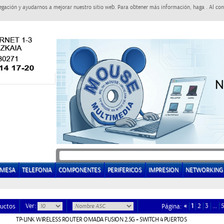
egación y ayudarnos a mejorar nuestro sitio web. Para obtener más información, haga . Al con
EMESA
TELEFONIA
COMPONENTES
PERIFERICOS
IMPRESION
NETWORKING
Ver:
«
1
2
3
…
uctos
Página:
TP-LINK WIRELESS ROUTER OMADA FUSION 2.5G + SWITCH 4 PUERTOS