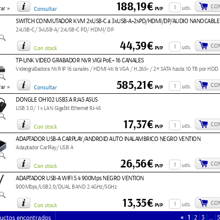
188,19€
CO
»
uds.
PVP
ar
Consultar
SWITCH CONMUTADOR KVM 2xUSB-C a 3xUSB-A+2xPD/HDMI/DP/AUDIO NANOCABLE
2xUSB-C/ 3xUSB-A/ 2xUSB-C PD/ HDMI/ DP
44,39€
CO
uds.
PVP
Con stock
TP-LINK VIDEO GRABADOR NVR VIGI PoE+ 16 CANALES
Videograbadora NVR IP 16 canales / HDMI 4K & VGA / H.265+ / 2× SATA hasta 10 TB por HDD
585,21€
CO
»
uds.
PVP
ar
Consultar
DONGLE OH102 USB3.A RJ45 ASUS
USB 3.0/ 1 x LAN Gigabit Ethernet RJ-45
17,37€
CO
uds.
PVP
Con stock
ADAPTADOR USB-A CARPLAY/ANDROID AUTO INALAMBRICO NEGRO VENTION
Adaptador CarPlay/ USB A
26,56€
CO
uds.
PVP
Con stock
ADAPTADOR USB-A WIFI 5.4 900Mps NEGRO VENTION
900Mbps/USB2.0/DUAL BAND 2.4GHz/5GHz
13,35€
CO
uds.
PVP
Con stock
«
1
2
3
…
uctos encontrados