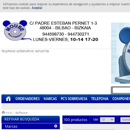
Utilizamos cookies para mejorar su experiencia de navegación y ayudarnos a mejorar nuestro
este tipo de cookies.
Aceptar
T
ELEFONO ALTERNATIVO: 687431736
ORDENADORES
MARCAS
PC'S SOBREMESA
TELEFONIA
COMPONE
Software
Inicio
>
REFINAR BÚSQUEDA
Ver:
100 productos
Marcas