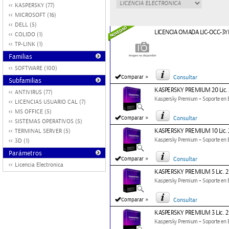
KASPERSKY (77)
MICROSOFT (16)
DELL (5)
LICENCIA OMADA LIC-OCC-3YR
COLIDO (1)
TP-LINK (1)
Familias
SOFTWARE (100)
»
Comparar
Consultar
Subfamilias
KASPERSKY PREMIUM 20 Lic. 
ANTIVIRUS (77)
Kaspersky Premium + Soporte en Es
LICENCIAS USUARIO CAL (7)
MS OFFICE (5)
»
Comparar
Consultar
SISTEMAS OPERATIVOS (5)
KASPERSKY PREMIUM 10 Lic. 
TERMINAL SERVER (5)
Kaspersky Premium + Soporte en Es
3D (1)
Parámetros
»
Comparar
Consultar
Licencia Electronica
KASPERSKY PREMIUM 5 Lic. 2
Kaspersky Premium + Soporte en Es
»
Comparar
Consultar
KASPERSKY PREMIUM 3 Lic. 2
Kaspersky Premium + Soporte en Es