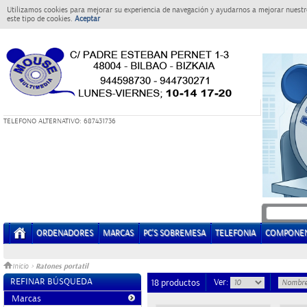
Utilizamos cookies para mejorar su experiencia de navegación y ayudarnos a mejorar nuestro
este tipo de cookies.
Aceptar
T
ELEFONO ALTERNATIVO: 687431736
ORDENADORES
MARCAS
PC'S SOBREMESA
TELEFONIA
COMPONE
Ratones portatil
Inicio
>
REFINAR BÚSQUEDA
Ver:
18 productos
Marcas