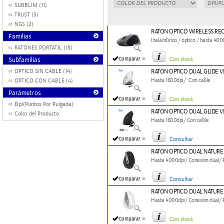
SUBBLIM (11)
TRUST (5)
NGS (2)
RATON OPTICO WIRELESS RE
Familias
Inalámbrico / óptico / hasta 4000
RATONES PORTATIL (18)
»
Subfamilias
Comparar
Con stock
OPTICO SIN CABLE (14)
RATON OPTICO DUAL GLIDE 
Hasta 1600dpi/ Con cable
OPTICO CON CABLE (4)
Parámetros
»
Comparar
Con stock
Dpi(Puntos Por Pulgada)
RATON OPTICO DUAL GLIDE 
Color del Producto
Hasta 1600dpi/ Con cable
»
Comparar
Consultar
RATON OPTICO DUAL NATURE
Hasta 4000dpi/ Conexión dual/ RF
»
Comparar
Consultar
RATON OPTICO DUAL NATURE
Hasta 4000dpi/ Conexión dual/ RF
»
Comparar
Con stock