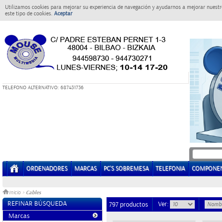
Utilizamos cookies para mejorar su experiencia de navegación y ayudarnos a mejorar nuestro
este tipo de cookies.
Aceptar
T
ELEFONO ALTERNATIVO: 687431736
ORDENADORES
MARCAS
PC'S SOBREMESA
TELEFONIA
COMPONE
Cables
Inicio
>
REFINAR BÚSQUEDA
Ver:
797 productos
Marcas