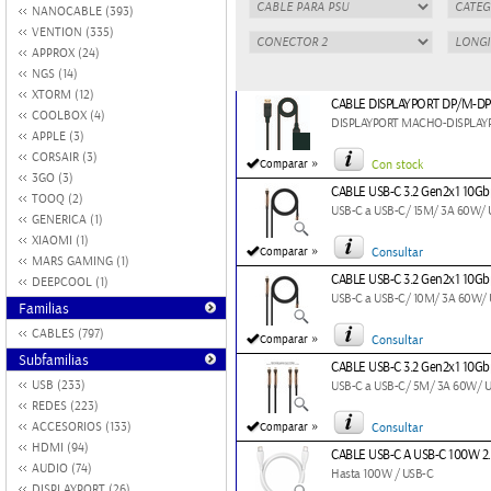
NANOCABLE (393)
VENTION (335)
APPROX (24)
NGS (14)
XTORM (12)
CABLE DISPLAYPORT DP/M-D
COOLBOX (4)
DISPLAYPORT MACHO-DISPLA
APPLE (3)
CORSAIR (3)
»
Comparar
Con stock
3GO (3)
CABLE USB-C 3.2 Gen2x1 10
TOOQ (2)
USB-C a USB-C/ 15M/ 3A 60W/
GENERICA (1)
XIAOMI (1)
»
Comparar
Consultar
MARS GAMING (1)
CABLE USB-C 3.2 Gen2x1 10
DEEPCOOL (1)
USB-C a USB-C/ 10M/ 3A 60W/
Familias
CABLES (797)
»
Comparar
Consultar
Subfamilias
CABLE USB-C 3.2 Gen2x1 10
USB (233)
USB-C a USB-C/ 5M/ 3A 60W/ 
REDES (223)
»
ACCESORIOS (133)
Comparar
Consultar
HDMI (94)
CABLE USB-C A USB-C 100W 2
AUDIO (74)
Hasta 100W / USB-C
DISPLAYPORT (26)