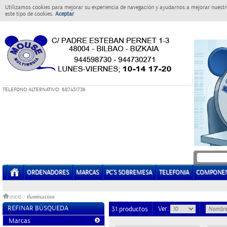
Utilizamos cookies para mejorar su experiencia de navegación y ayudarnos a mejorar nuestro
este tipo de cookies.
Aceptar
T
ELEFONO ALTERNATIVO: 687431736
ORDENADORES
MARCAS
PC'S SOBREMESA
TELEFONIA
COMPONE
Iluminacion
Inicio
>
REFINAR BÚSQUEDA
Ver:
31 productos
Marcas