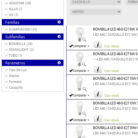
AIGOSTAR (29)
IGLUX (1)
NK (1)
Familias
BOMBILLA LED A60-E27 6W 3
ILUMINACION (31)
LED A60/ CASQUILLO E27/ 6W/
Subfamilias
BOMBILLA (28)
»
Comparar
Con stock
DOWNLIGHT (2)
BOMBILLA LED A60-E27 6W 6
TUBO (1)
~~LED A60/ CASQUILLO E27/ 6
Parámetros
Tipo De Luz:
»
Comparar
Con stock
Watios
BOMBILLA LED A60-E27 15W 
Formato
LED A60/ CASQUILLO E27/ 15W
Casquillo
»
Comparar
Con stock
BOMBILLA LED A60-E27 15W 
LED A60/ CASQUILLO E27/ 15W
»
Comparar
Con stock
BOMBILLA LED A60-E27 10W 
LED A60/ CASQUILLO E27/ 10W