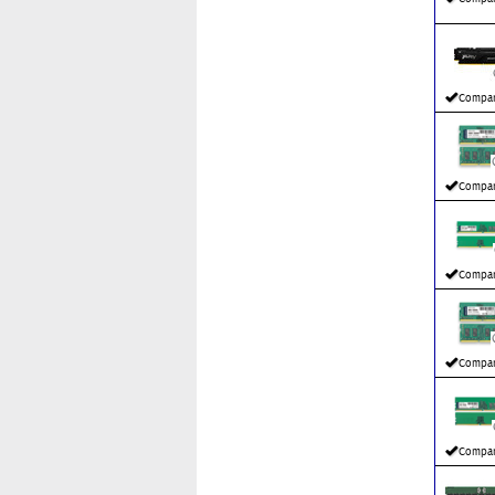
Compar
Compar
Compar
Compar
Compar