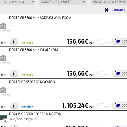
BORRAR FI
DDR5 8 GB 5600 Mhz. SODIMM WHALEKOM
136,66€
CO
»
uds.
PVP
ar
Con stock
DDR5 8 GB 5600 Mhz. WHALEKOM
136,66€
CO
»
uds.
PVP
ar
Con stock
DDR5 32 GB 5600 ECC KINGSTON
1.103,24€
CO
»
uds.
PVP
ar
Consultar
DDR4 16 GB 3200 ECC REG KINGSTON
16GB/3200MHz/CL22
»
ar