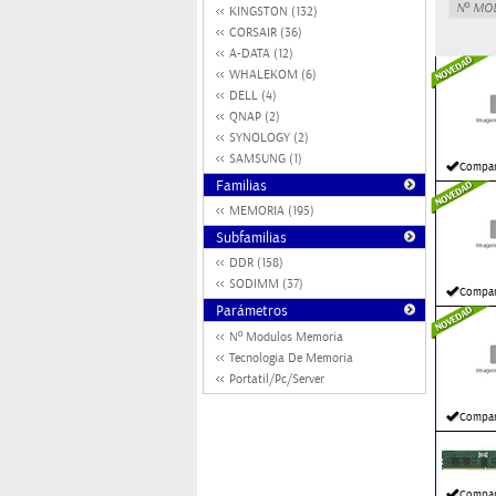
KINGSTON (132)
CORSAIR (36)
A-DATA (12)
WHALEKOM (6)
DELL (4)
QNAP (2)
SYNOLOGY (2)
SAMSUNG (1)
Compar
Familias
MEMORIA (195)
Subfamilias
DDR (158)
SODIMM (37)
Compar
Parámetros
Nº Modulos Memoria
Tecnologia De Memoria
Portatil/Pc/Server
Compar
Compar