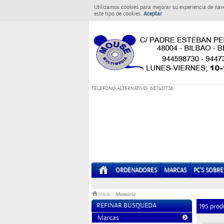
Utilizamos cookies para mejorar su experiencia de nav
este tipo de cookies.
Aceptar
T
ELEFONO ALTERNATIVO: 687431736
ORDENADORES
MARCAS
PC'S SOBR
Memoria
Inicio
>
REFINAR BÚSQUEDA
195 prod
Marcas