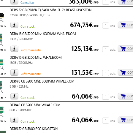
363,00€
CO
uds.
PVP
Consultar
DDR5 32 GB (2X16KIT) 6400 Mhz. FURY BEAST KINGSTON
32GB/ DDR5/ 6400MHz/CL32
674,75€
CO
»
uds.
PVP
ar
Con stock
DDR4 16 GB 3200 Mhz. SODIMM WHALEKOM
16GB / 3200MHz
125,13€
CO
»
uds.
PVP
ar
Próximamente
DDR4 16 GB 3200 Mhz. WHALEKOM
16GB / 3200MHz
131,53€
CO
»
uds.
PVP
ar
Próximamente
DDR4 8 GB 3200 Mhz. SODIMM WHALEKOM
8 GB / 32MHz
64,06€
CO
»
uds.
PVP
ar
Con stock
DDR4 8 GB 3200 Mhz. WHALEKOM
8GB / 3200MHz
64,06€
CO
»
uds.
PVP
ar
Con stock
DDR5 32 GB 5600 ECC KINGSTON