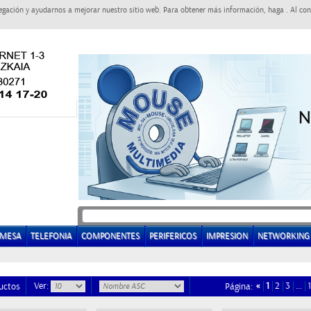
egación y ayudarnos a mejorar nuestro sitio web. Para obtener más información, haga . Al con
EMESA
TELEFONIA
COMPONENTES
PERIFERICOS
IMPRESION
NETWORKING
Ver:
«
1
2
3
…
uctos
Página: