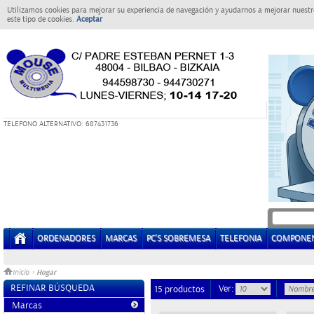
Utilizamos cookies para mejorar su experiencia de navegación y ayudarnos a mejorar nuestro
este tipo de cookies.
Aceptar
T
ELEFONO ALTERNATIVO: 687431736
ORDENADORES
MARCAS
PC'S SOBREMESA
TELEFONIA
COMPONE
Hogar
Inicio
>
REFINAR BÚSQUEDA
Ver:
15 productos
Marcas