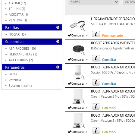
XIAOMI (12)
TP-LINK (1)
AIGOSTAR (1)
HERRAMIENTA DE REPARACION
VENTION (1)
SISTEMA DE DOBLE AFILADO/ 
Familias
HOGAR (15)
»
Comparar
Próximamente
Subfamilias
ROBOT ASPIRADOR WIFI INTE
Robot aspirador Aigostar WiFi inte
ASPIRADORES (10)
HERRAMIENTAS (3)
»
Comparar
Consultar
ACCESORIOS (2)
Parámetros
ROBOT ASPIRADOR MI ROBOT
Succión 6000 Pa / Depósito 4 L /
Bares
Potencia
»
Comparar
Consultar
Succion maxima
ROBOT ASPIRADOR MI ROBOT
Xiaomi Vacuum 5 Pro / 55W / 52
»
Comparar
Con stock
ROBOT ASPIRADOR MI ROBOT
Xiaomi Vacuum 5 / 55W / 5200m
»
Comparar
Con stock