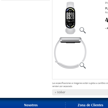
P
P
Pu
A
●
Las especificaciones e imágenes están sujetas a cambios si
venden por separado.
« Volver
Nosotros
Zona de Clientes