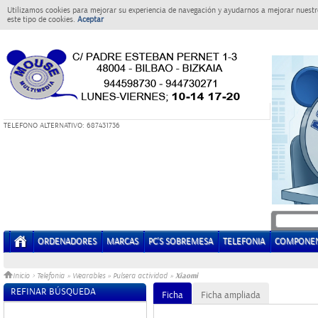
Utilizamos cookies para mejorar su experiencia de navegación y ayudarnos a mejorar nuestro
este tipo de cookies.
Aceptar
T
ELEFONO ALTERNATIVO: 687431736
ORDENADORES
MARCAS
PC'S SOBREMESA
TELEFONIA
COMPONE
Xiaomi
Inicio
>
Telefonia
»
Wearables
»
Pulsera actividad
»
REFINAR BÚSQUEDA
Ficha
Ficha ampliada
Sin datos