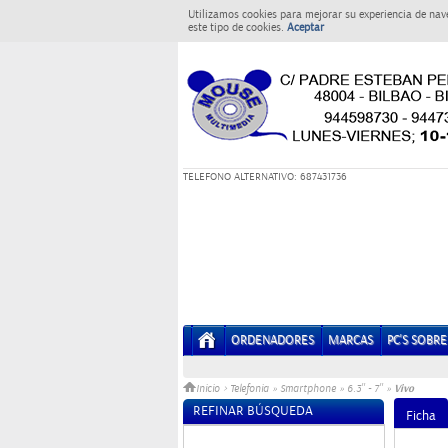
Utilizamos cookies para mejorar su experiencia de nav
este tipo de cookies.
Aceptar
T
ELEFONO ALTERNATIVO: 687431736
ORDENADORES
MARCAS
PC'S SOBR
Vivo
Inicio
>
Telefonia
»
Smartphone
»
6.3'' - 7''
»
REFINAR BÚSQUEDA
Ficha
Sin datos