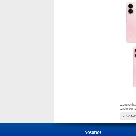
Las especific
venden por s
« Volver
Nosotros