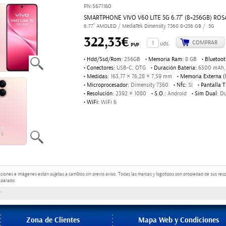
PN:5671160
SMARTPHONE VIVO V60 LITE 5G 6.77" (8+256GB) RO
6.77" AMOLED / MediaTek Dimensity 7360 8+256 GB / 5G
322,33€
COMPRAR
uds.
PVP
Hdd/Ssd/Rom:
256GB
Memoria Ram:
8 GB
Bluetoot
●
●
●
Conectores:
USB-C, OTG
Duración Bateria:
6500 mAh, 
●
●
Medidas:
163,77 × 76,28 × 7,59 mm
Memoria Externa (
●
●
Microprocesador:
Dimensity 7360
Nfc:
Sí
Pantalla T
●
●
●
Resolución:
2392 × 1080
S.O.:
Android
Sim Dual:
Du
●
●
●
WiFi:
WiFi 6
●
aciones e imágenes están sujetas a cambios sin previo aviso.
Todas las marcas y logotipos son propiedad de sus resp
eparado.
Zona de Clientes
Mapa Web y Condiciones