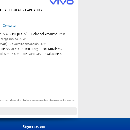
SA + AURICULAR + CARGADOR
Consultar
h:
5.4
Brujula:
Sí
Color del Producto:
Rosa
●
●
carga rápida 90W
Max.):
No admite expansión ROM
ipo:
AMOLED
Peso:
194g
Red Movil:
5G
●
●
al Sim
Sim Tipo:
Nano SIM
Webcam:
Sí
●
●
ectivos fabricantes.
La foto puede mostrar otros productos que se
Síguenos en: