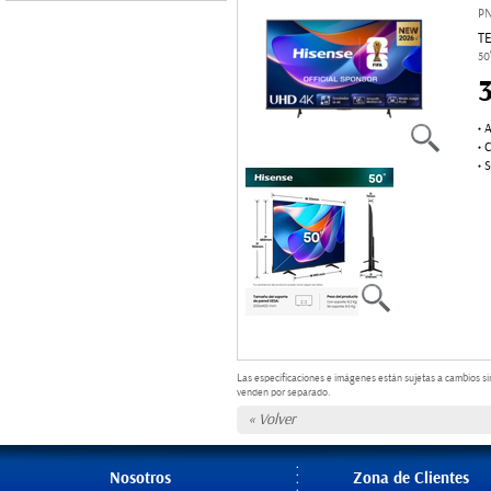
P
T
50
A
●
C
●
S
●
Las especificaciones e imágenes están sujetas a cambios si
venden por separado.
« Volver
Nosotros
Zona de Clientes