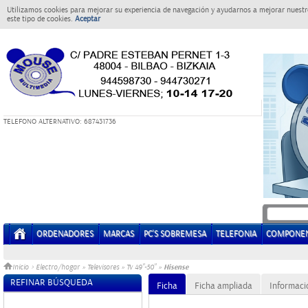
Utilizamos cookies para mejorar su experiencia de navegación y ayudarnos a mejorar nuestro
este tipo de cookies.
Aceptar
T
ELEFONO ALTERNATIVO: 687431736
ORDENADORES
MARCAS
PC'S SOBREMESA
TELEFONIA
COMPONE
Hisense
Inicio
>
Electro/hogar
»
Televisores
»
Tv 49"-50"
»
REFINAR BÚSQUEDA
Ficha
Ficha ampliada
Informaci
Sin datos